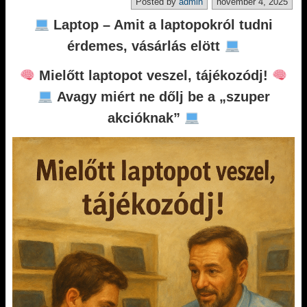
Posted by
admin
november 4, 2025
Laptop – Amit a laptopokról tudni
érdemes, vásárlás elött
Mielőtt laptopot veszel, tájékozódj!
Avagy miért ne dőlj be a „szuper
akcióknak”