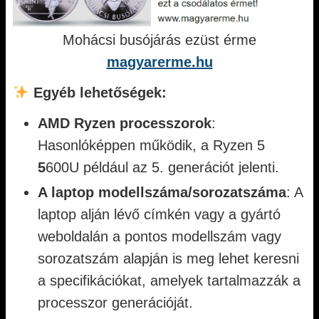
Mohácsi busójárás ezüst érme
magyarerme.hu
Egyéb lehetőségek:
AMD Ryzen processzorok
:
Hasonlóképpen működik, a Ryzen 5
5
600U például az 5. generációt jelenti.
A laptop modellszáma/sorozatszáma
: A
laptop alján lévő címkén vagy a gyártó
weboldalán a pontos modellszám vagy
sorozatszám alapján is meg lehet keresni
a specifikációkat, amelyek tartalmazzák a
processzor generációját.