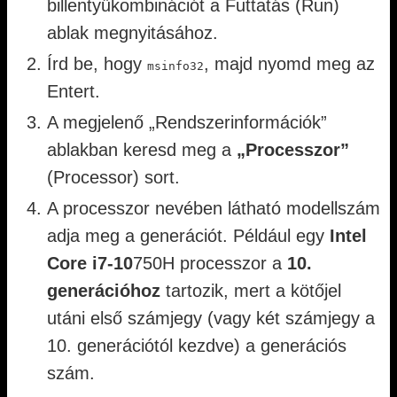
billentyűkombinációt a Futtatás (Run)
ablak megnyitásához.
Írd be, hogy
, majd nyomd meg az
msinfo32
Entert.
A megjelenő „Rendszerinformációk”
ablakban keresd meg a
„Processzor”
(Processor) sort.
A processzor nevében látható modellszám
adja meg a generációt. Például egy
Intel
Core i7-10
750H processzor a
10.
generációhoz
tartozik, mert a kötőjel
utáni első számjegy (vagy két számjegy a
10. generációtól kezdve) a generációs
szám.