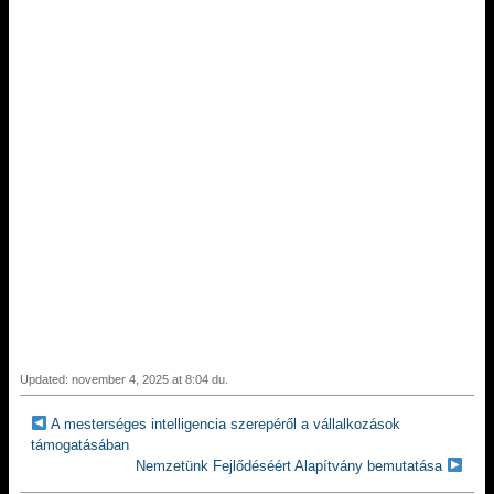
Updated: november 4, 2025 at 8:04 du.
A mesterséges intelligencia szerepéről a vállalkozások
támogatásában
Nemzetünk Fejlődéséért Alapítvány bemutatása