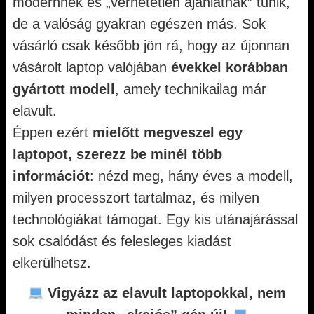
modernnek és „verhetetlen ajánlatnak” tűnik,
de a valóság gyakran egészen más. Sok
vásárló csak később jön rá, hogy az újonnan
vásárolt laptop valójában
évekkel korábban
gyártott modell
, amely technikailag már
elavult.
Éppen ezért
mielőtt megveszel egy
laptopot, szerezz be minél több
információt
: nézd meg, hány éves a modell,
milyen processzort tartalmaz, és milyen
technológiákat támogat. Egy kis utánajárással
sok csalódást és felesleges kiadást
elkerülhetsz.
Vigyázz az elavult laptopokkal, nem