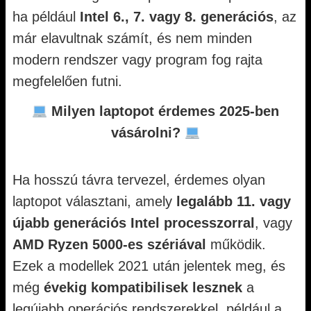
ha például
Intel 6., 7. vagy 8. generációs
, az
már elavultnak számít, és nem minden
modern rendszer vagy program fog rajta
megfelelően futni.
Milyen laptopot érdemes 2025-ben
vásárolni?
Ha hosszú távra tervezel, érdemes olyan
laptopot választani, amely
legalább 11. vagy
újabb generációs Intel processzorral
, vagy
AMD Ryzen 5000-es szériával
működik.
Ezek a modellek 2021 után jelentek meg, és
még
évekig kompatibilisek lesznek
a
legújabb operációs rendszerekkel, például a