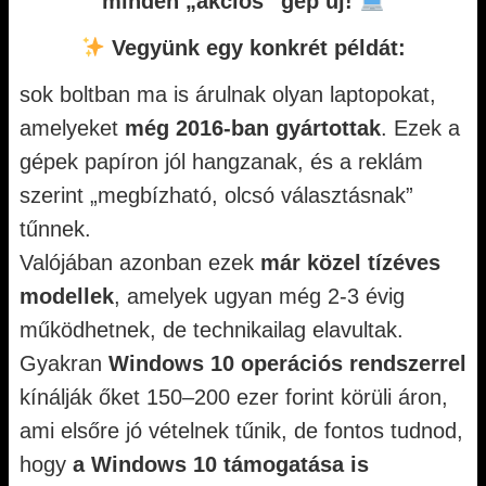
minden „akciós” gép új!
Vegyünk egy konkrét példát:
sok boltban ma is árulnak olyan laptopokat,
amelyeket
még 2016-ban gyártottak
. Ezek a
gépek papíron jól hangzanak, és a reklám
szerint „megbízható, olcsó választásnak”
tűnnek.
Valójában azonban ezek
már közel tízéves
modellek
, amelyek ugyan még 2-3 évig
működhetnek, de technikailag elavultak.
Gyakran
Windows 10 operációs rendszerrel
kínálják őket 150–200 ezer forint körüli áron,
ami elsőre jó vételnek tűnik, de fontos tudnod,
hogy
a Windows 10 támogatása is