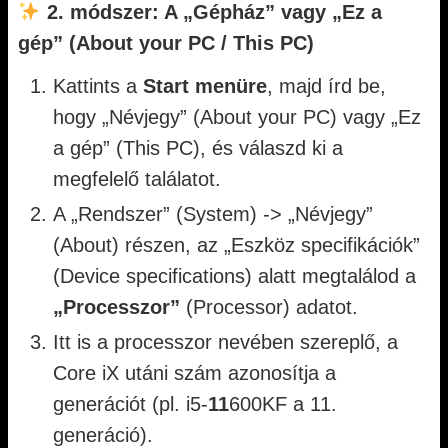
2. módszer: A „Gépház” vagy „Ez a
gép” (About your PC / This PC)
Kattints a
Start menüre
, majd írd be,
hogy „Névjegy” (About your PC) vagy „Ez
a gép” (This PC), és válaszd ki a
megfelelő találatot.
A „Rendszer” (System) -> „Névjegy”
(About) részen, az „Eszköz specifikációk”
(Device specifications) alatt megtalálod a
„Processzor”
(Processor) adatot.
Itt is a processzor nevében szereplő, a
Core iX utáni szám azonosítja a
generációt (pl. i5-
11
600KF a 11.
generáció).