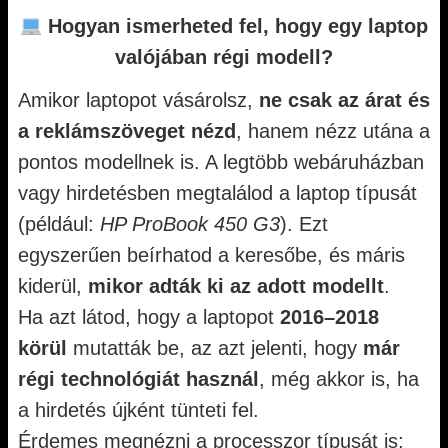
Hogyan ismerheted fel, hogy egy laptop
valójában régi modell?
Amikor laptopot vásárolsz,
ne csak az árat és
a reklámszöveget nézd
, hanem nézz utána a
pontos modellnek is. A legtöbb webáruházban
vagy hirdetésben megtalálod a laptop típusát
(például:
HP ProBook 450 G3
). Ezt
egyszerűen beírhatod a keresőbe, és máris
kiderül,
mikor adták ki az adott modellt
.
Ha azt látod, hogy a laptopot
2016–2018
körül
mutatták be, az azt jelenti, hogy
már
régi technológiát használ
, még akkor is, ha
a hirdetés újként tünteti fel.
Érdemes megnézni a processzor típusát is: