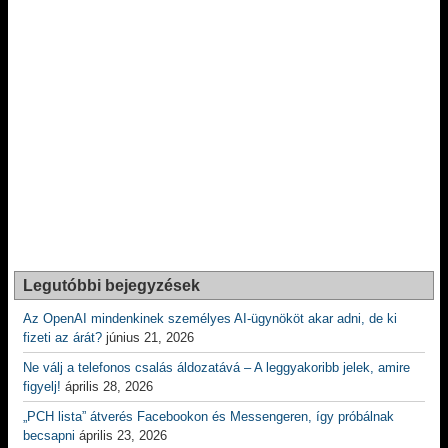
Legutóbbi bejegyzések
Az OpenAI mindenkinek személyes AI-ügynököt akar adni, de ki
fizeti az árát?
június 21, 2026
Ne válj a telefonos csalás áldozatává – A leggyakoribb jelek, amire
figyelj!
április 28, 2026
„PCH lista” átverés Facebookon és Messengeren, így próbálnak
becsapni
április 23, 2026